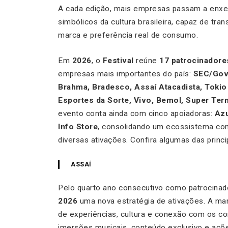
A cada edição, mais empresas passam a enx
simbólicos da cultura brasileira, capaz de tr
marca e preferência real de consumo.
Em
2026
, o
Festival
reúne
17 patrocinadores
empresas mais importantes do país:
SEC/Gove
Brahma, Bradesco, Assaí Atacadista, Tokio
Esportes da Sorte, Vivo, Bemol, Super Term
evento conta ainda com cinco apoiadoras:
Azu
Info Store
, consolidando um ecossistema com
diversas ativações. Confira algumas das princi
ASSAÍ
Pelo quarto ano consecutivo como patrocinado
2026
uma nova estratégia de ativações. A ma
de experiências, cultura e conexão com os c
imersões musicais, conteúdo exclusivo e açõ