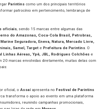
ergar
Parintins
como um dos principais territórios
ansformar patrocínio em pertencimento, lembrança de
 oficiais
, sendo 15 marcas entre algumas das
rno do Amazonas, Coca-Cola Brasil, Petrobras,
 Marine Seguradora, Eneva, Natura, Mercado Livre,
inais, Samel, Target
e
Prefeitura de Parintins
. O
l Linhas Aéreas, Ypê, JBL, Rodrigues Colchões
e
 20 marcas envolvidas diretamente, muitas delas com
pais:
r oficial, o
Assaí
apresenta no
Festival de Parintins
rca transforma o apoio ao evento em uma plataforma
onsumidores, reunindo campanhas promocionais,
es nas lojas da rede em
Manaus
.