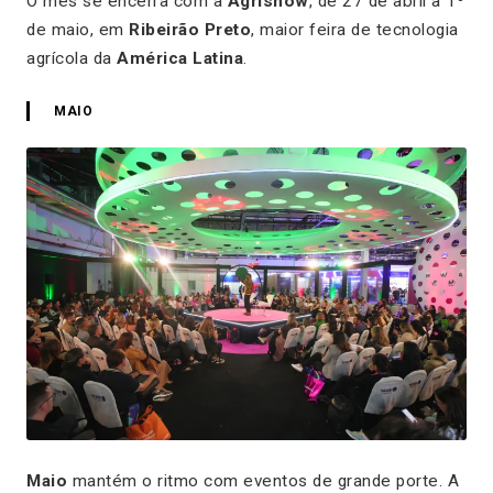
O mês se encerra com a
Agrishow
, de 27 de abril a 1º
de maio, em
Ribeirão Preto
, maior feira de tecnologia
agrícola da
América Latina
.
MAIO
Maio
mantém o ritmo com eventos de grande porte. A