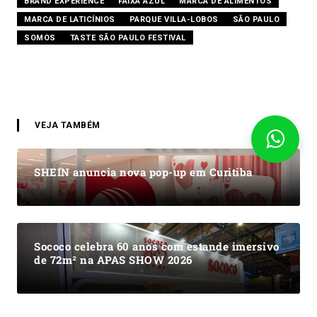
BRAND EXPERIENCE
FAIXA AZUL
MARCA DE ALIMENTOS
MARCA DE LATICÍNIOS
PARQUE VILLA-LOBOS
SÃO PAULO
SOMOS
TASTE SÃO PAULO FESTIVAL
VEJA TAMBÉM
SHEIN anuncia nova pop-up em Curitiba
Sococo celebra 60 anos com estande imersivo
de 72m² na APAS SHOW 2026