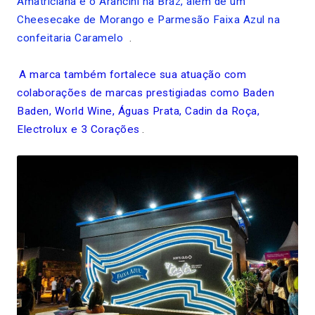
Amatriciana e o Arancini na Bráz, além de um
Cheesecake de Morango e Parmesão Faixa Azul na
confeitaria Caramelo
.
A marca também fortalece sua atuação com
colaborações de marcas prestigiadas como Baden
Baden, World Wine, Águas Prata, Cadin da Roça,
Electrolux e 3 Corações
.