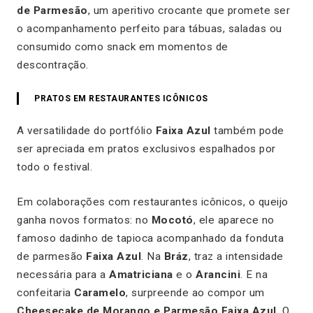
de Parmesão
, um aperitivo crocante que promete ser
o acompanhamento perfeito para tábuas, saladas ou
consumido como snack em momentos de
descontração.
PRATOS EM RESTAURANTES ICÔNICOS
A versatilidade do portfólio
Faixa Azul
também pode
ser apreciada em pratos exclusivos espalhados por
todo o festival.
Em colaborações com restaurantes icônicos, o queijo
ganha novos formatos: no
Mocotó
, ele aparece no
famoso dadinho de tapioca acompanhado da fonduta
de parmesão
Faixa Azul
. Na
Bráz
, traz a intensidade
necessária para a
Amatriciana
e o
Arancini
. E na
confeitaria
Caramelo
, surpreende ao compor um
Cheesecake de Morango e Parmesão Faixa Azul
. O