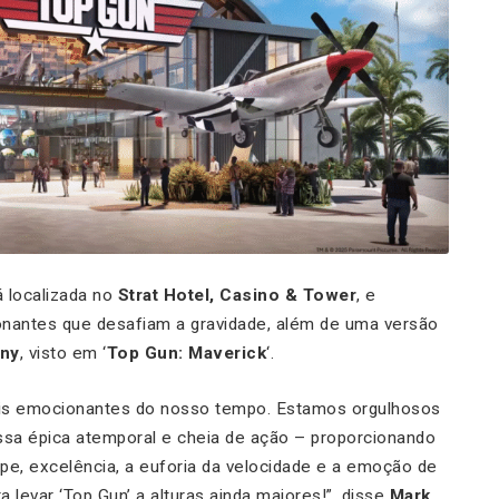
rá localizada no
Strat Hotel, Casino & Tower
, e
nantes que desafiam a gravidade, além de uma versão
nny
, visto em ‘
Top Gun: Maverick
‘.
mais emocionantes do nosso tempo. Estamos orgulhosos
ssa épica atemporal e cheia de ação – proporcionando
pe, excelência, a euforia da velocidade e a emoção de
 levar ‘Top Gun’ a alturas ainda maiores!”, disse
Mark