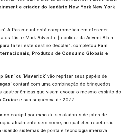
ainment e criador do lendário New York New York
 Gun’. A Paramount está comprometida em oferecer
a os fãs, e Mark Advent e [o colíder da Advent Allen
a para fazer este destino decolar.”, completou
Pam
ternacionais, Produtos de Consumo Globais e
p Gun
‘ ou ‘
Maverick
‘ vão reprisar seus papéis de
egas
‘ contará com uma combinação de brinquedos
ias gastronômicas que visam evocar o mesmo espírito do
 Cruise
e sua sequência de 2022.
rar no cockpit por meio de simuladores de jatos de
oção atualmente sem nome, no qual eles receberão
a usando sistemas de ponta e tecnologia imersiva.