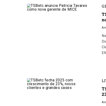
G
T
n
An
Na
Di
Cl
E
L
T
2
An