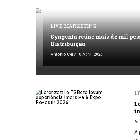
LIVE MARKETING
Syngenta reúne mais de mil pes
Distribuição
Antonio Cervi
10 Abril, 2026
L
L
i
An
A 
pa