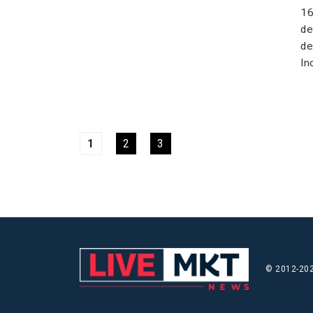
16
de
de
In
1
2
3
© 2012-202