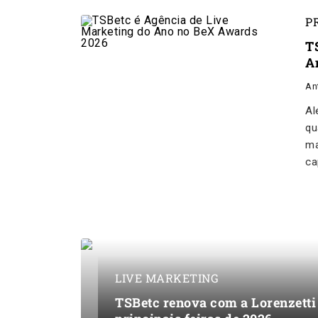
P
T
A
An
Al
qu
ma
ca
LIVE MARKETING
TSBetc renova com a Lorenzetti