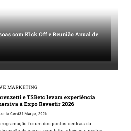
soas com Kick Off e Reunião Anual de
IVE MARKETING
orenzetti e TSBetc levam experiência
mersiva à Expo Revestir 2026
tonio Cervi
31 Março, 2026
programação foi um dos pontos centrais da
rticipação da marca, com talks, oficinas e muitos