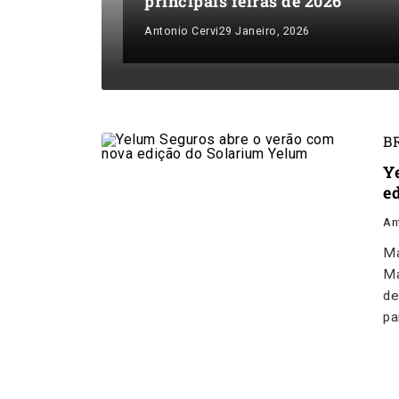
principais feiras de 2026
Antonio Cervi
29 Janeiro, 2026
B
Y
e
An
Ma
Ma
de
pa