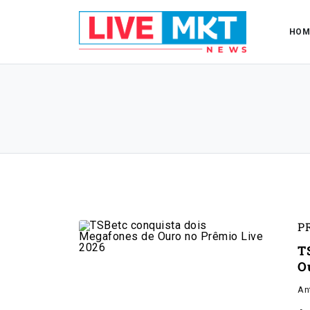
HOM
P
T
O
An