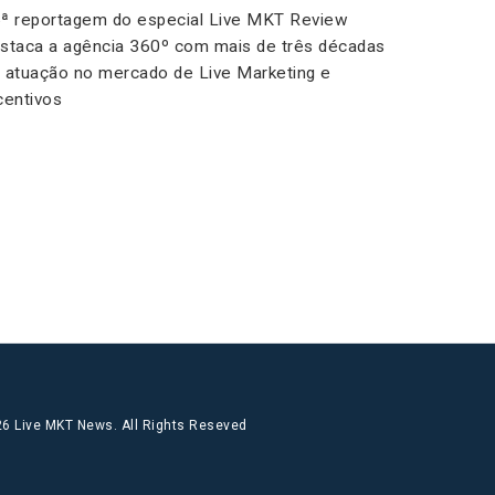
ª reportagem do especial Live MKT Review
staca a agência 360º com mais de três décadas
 atuação no mercado de Live Marketing e
centivos
6 Live MKT News. All Rights Reseved