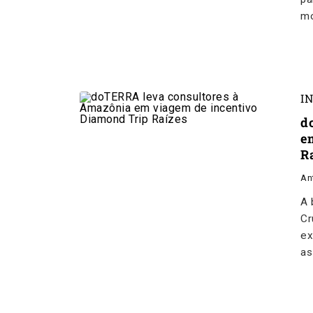
mo
I
d
e
R
An
A 
Cr
ex
as