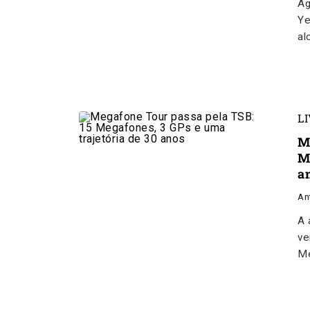
Ag
Ye
al
L
M
M
a
An
A 
ve
Me