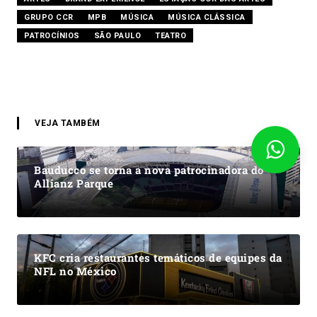
GRUPO CCR
MPB
MÚSICA
MÚSICA CLÁSSICA
PATROCÍNIOS
SÃO PAULO
TEATRO
VEJA TAMBÉM
Bauducco se torna a nova patrocinadora do
Allianz Parque
KFC cria restaurantes temáticos de equipes da
NFL no México