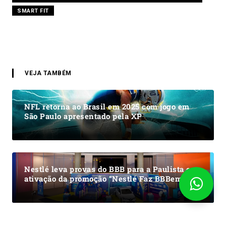
SMART FIT
VEJA TAMBÉM
NFL retorna ao Brasil em 2025 com jogo em
São Paulo apresentado pela XP
Nestlé leva provas do BBB para a Paulista em
ativação da promoção “Nestlé Faz BBBem”