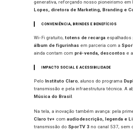
generativa, reforçando nosso pioneirismo em 
Lopes, diretora de Marketing, Branding e 
CONVENIÊNCIA, BRINDES E BENEFÍCIOS
Wi-Fi gratuito,
totens de recarga
espalhados 
álbum de figurinhas
em parceria com a
Spo
ainda contam com
pré-venda, descontos
e a
IMPACTO SOCIAL E ACESSIBILIDADE
Pelo
Instituto Claro
, alunos do programa
Dup
transmissão e pela infraestrutura técnica. A 
Música do Brasil
.
Na tela, a inovação também avança: pela prime
Claro tv+
com
audiodescrição, legenda e L
transmissão do
SporTV 3
no canal 537, sem c