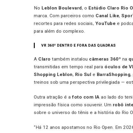
No
Leblon Boulevard
, o
Estúdio Claro Rio 
marca. Com parceiros como
Canal Like
,
Spor
recortes para redes sociais,
YouTube
e podc
para além do complexo.
VR 360º DENTRO E FORA DAS QUADRAS
A
Claro
também instalou
câmeras 360º
na
q
transmitidas em tempo real para
óculos de V
Shopping Leblon
,
Rio Sul
e
BarraShopping
,
treinos sob uma perspectiva privilegiada — es
Outra atração é a
foto com IA
ao lado do ten
impressão física como souvenir. Um
robô int
sobre o universo do tênis e a história do Rio 
“Há 12 anos apostamos no Rio Open. Em 2026, 