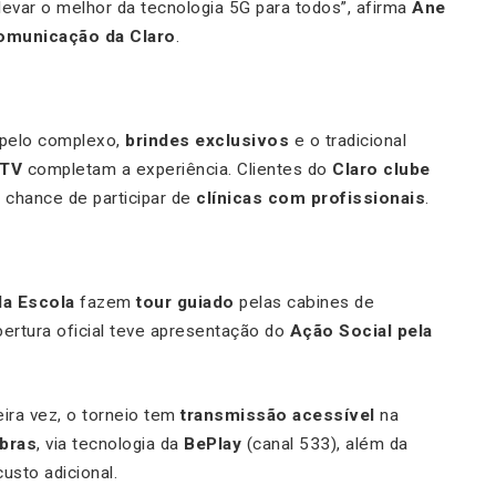
levar o melhor da tecnologia 5G para todos”, afirma
Ane
Comunicação da Claro
.
pelo complexo,
brindes exclusivos
e o tradicional
rTV
completam a experiência. Clientes do
Claro clube
 chance de participar de
clínicas com profissionais
.
la Escola
fazem
tour guiado
pelas cabines de
abertura oficial teve apresentação do
Ação Social pela
ira vez, o torneio tem
transmissão acessível
na
ibras
, via tecnologia da
BePlay
(canal 533), além da
usto adicional.