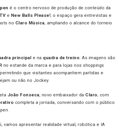
Open
é o centro nervoso de produção de conteúdo da
TV
e
New Balls Please!
, o espaço gera entrevistas e
asts no
Claro Música
, ampliando o alcance do torneio
uadra principal
e na
quadra de treino
. As imagens são
R
no estande da marca e para lojas nos shoppings
 permitindo que visitantes acompanhem partidas e
tejam ou não no Jockey.
ista
João Fonseca
, novo embaixador da
Claro
, com
erativo
completa a jornada, conversando com o público
Open.
vamos apresentar realidade virtual, robótica e IA