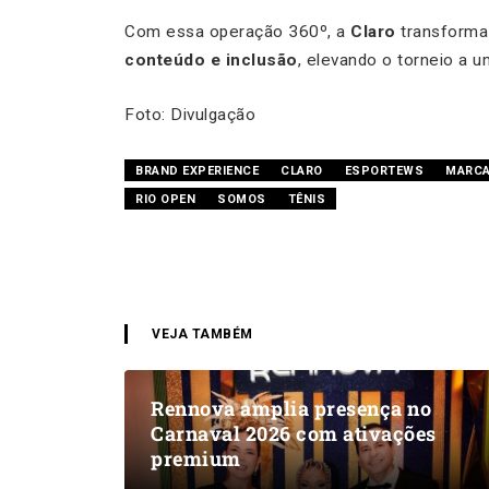
Com essa operação 360º, a
Claro
transform
conteúdo e inclusão
, elevando o torneio a u
Foto: Divulgação
BRAND EXPERIENCE
CLARO
ESPORTEWS
MARCA 
RIO OPEN
SOMOS
TÊNIS
VEJA TAMBÉM
Rennova amplia presença no
Carnaval 2026 com ativações
premium