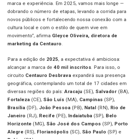
marca e experiência. Em 2025, vamos mais longe —
dobrando o número de etapas, levando a corrida para
novos públicos e fortalecendo nossa conexão com a
cultura local e com o estilo de quem vive em
movimento”, afirma
Gleyce Oliveira, diretora de
marketing da Centauro
.
Para a edição de
2025
, a expectativa é ambiciosa:
alcançar a marca de
40 mil inscritos
. Para isso, o
circuito
Centauro Desbrava
expandirá sua presença
geográfica, contemplando um total de 17 cidades em
diversas regiões do país:
Aracaju
(SE),
Salvador
(BA),
Fortaleza
(CE),
São Luís
(MA),
Campinas
(SP),
Brasília
(DF),
João Pessoa
(PB),
Natal
(RN),
Rio de
Janeiro
(RJ),
Recife
(PE),
Indaiatuba
(SP),
Belo
Horizonte
(MG),
São José dos Campos
(SP),
Porto
Alegre
(RS),
Florianópolis
(SC),
São Paulo
(SP) e