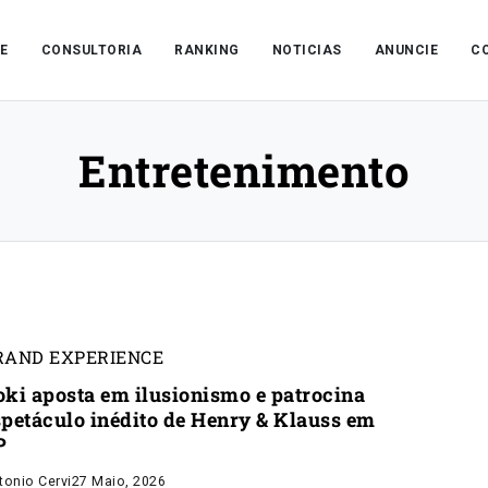
E
CONSULTORIA
RANKING
NOTICIAS
ANUNCIE
C
Entretenimento
RAND EXPERIENCE
oki aposta em ilusionismo e patrocina
spetáculo inédito de Henry & Klauss em
P
tonio Cervi
27 Maio, 2026