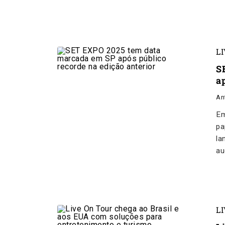
L
S
a
An
Em
pa
la
au
L