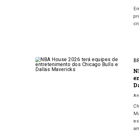
Em
pr
cr
B
N
e
D
An
Ch
Ma
ex
am