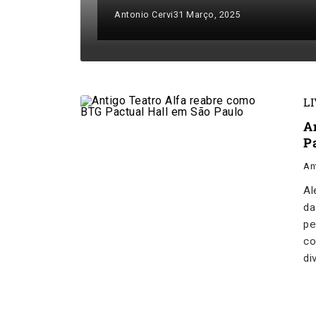
Antonio Cervi
31 Março, 2025
L
A
P
An
Al
da
pe
co
di