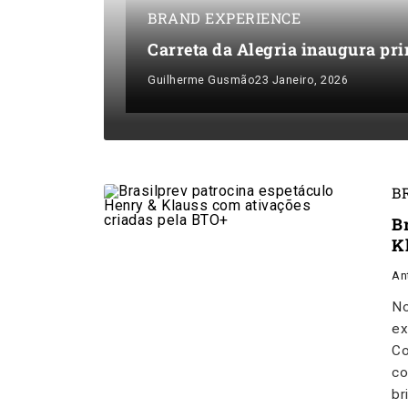
BRAND EXPERIENCE
Carreta da Alegria inaugura pri
Guilherme Gusmão
23 Janeiro, 2026
B
B
K
An
No
ex
Co
co
br