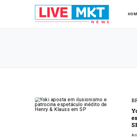
HOM
B
Y
e
S
An