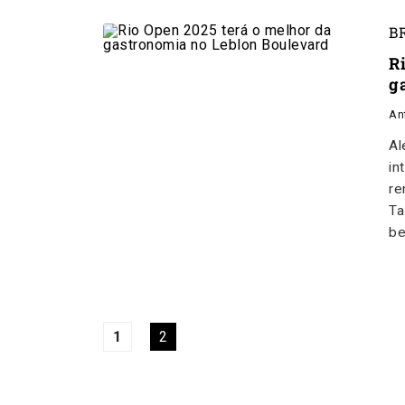
B
R
g
An
Al
in
re
Ta
be
1
2