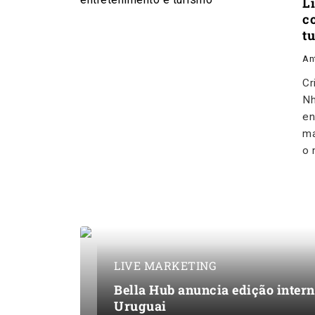
L
c
t
An
Cr
Nh
en
ma
o 
LIVE MARKETING
Bella Hub anuncia edição intern
Uruguai