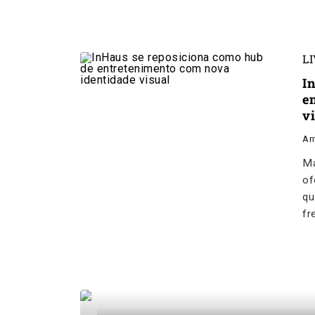
L
I
e
v
An
Ma
of
qu
fr