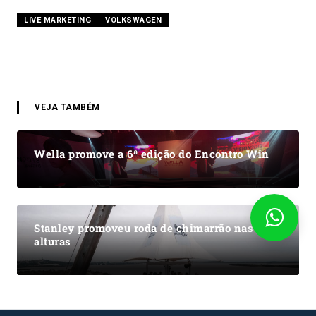
LIVE MARKETING
VOLKSWAGEN
VEJA TAMBÉM
Wella promove a 6ª edição do Encontro Win
Stanley promoveu roda de chimarrão nas
alturas