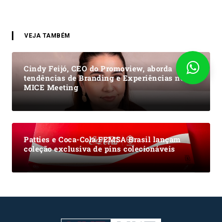
VEJA TAMBÉM
Cindy Feijó, CEO do Promoview, aborda
tendências de Branding e Experiências no
MICE Meeting
Patties e Coca-Cola FEMSA Brasil lançam
coleção exclusiva de pins colecionáveis