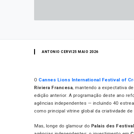
ANTONIO CERVI
25 MAIO 2026
O
Cannes Lions International Festival of Cr
Riviera Francesa
, mantendo a expectativa de 
edição anterior. A programação deste ano re
agências independentes — incluindo 40 estreant
como principal vitrine global da criatividade de
Mas, longe do glamour do
Palais des Festiva
agências independentes: o investimento em
C