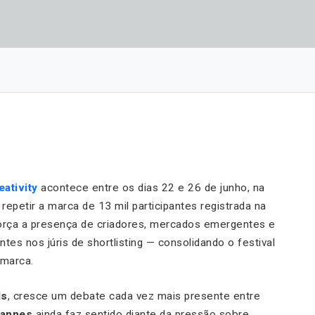
eativity
acontece entre os dias 22 e 26 de junho, na
repetir a marca de 13 mil participantes registrada na
força a presença de criadores, mercados emergentes e
es nos júris de shortlisting — consolidando o festival
 marca.
ls
, cresce um debate cada vez mais presente entre
annes
ainda faz sentido diante da pressão sobre