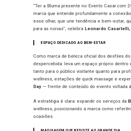
“Ter a Bluma presente no Evento Casar.com 2
marca que entende profundamente a conexão 
esse olhar, que une tendência e bem-estar, q
para as noivas”, celebra
Leonardo Casartelli
ESPAÇO DEDICADO AO BEM-ESTAR
Como marca de beleza oficial dos desfiles d
despercebida: leva um espaço próprio dentro
tanto para o público visitante quanto para pro
wellness, estações de quick massage e exper
Day
— frente de conteúdo do evento voltada à
A estratégia é clara: expandir os serviços da
B
wellness, posicionando a marca como referên
ocasiões.
MAQUIAGEM QUE RESISTE AO GRANDE DIA