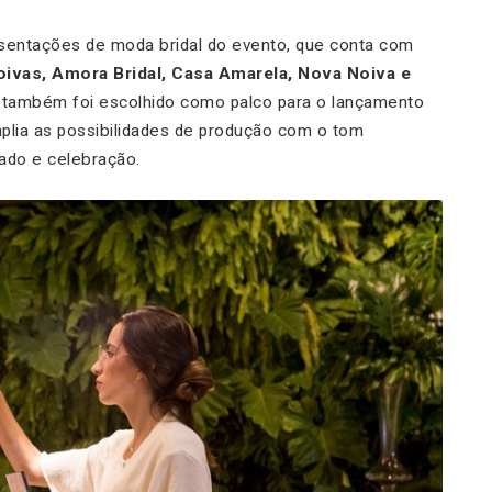
sentações de moda bridal do evento, que conta com
ivas, Amora Bridal, Casa Amarela, Nova Noiva e
ro também foi escolhido como palco para o lançamento
mplia as possibilidades de produção com o tom
dado e celebração.