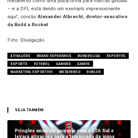
metaverso como uma plataforma para marcas globais
– e a DFL está dando um exemplo impressionante
aqui”, conclui
Alexander Albrecht, diretor-executivo
da Build a Rocket
.
Foto: Divulgação
ATIVAÇÕES
BRAND EXPERIENCE
BUNDESLIGA
ESPORTES
ESPORTS
FUTEBOL
GAMERS
GAMES
MARKETING ESPORTIVO
METAVERSO
ROBLOX
VEJA TAMBÉM
Pringles anuncia parceria com o LTA Sul e
levará ativações para a temporada de jogos