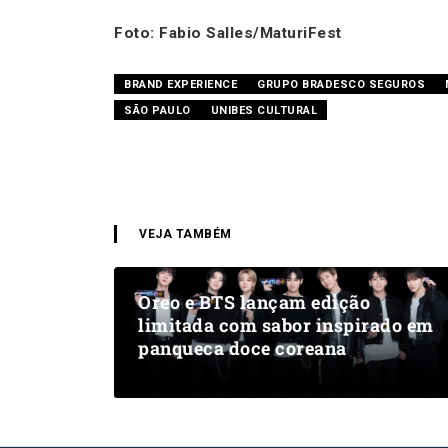
Foto: Fabio Salles/MaturiFest
BRAND EXPERIENCE
GRUPO BRADESCO SEGUROS
SÃO PAULO
UNIBES CULTURAL
VEJA TAMBÉM
Oreo e BTS lançam edição
limitada com sabor inspirado em
panqueca doce coreana