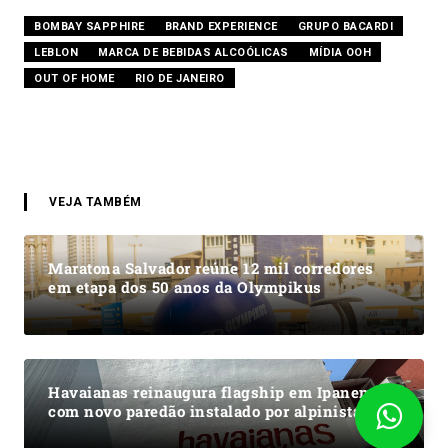
BOMBAY SAPPHIRE
BRAND EXPERIENCE
GRUPO BACARDI
LEBLON
MARCA DE BEBIDAS ALCOÓLICAS
MÍDIA OOH
OUT OF HOME
RIO DE JANEIRO
VEJA TAMBÉM
Maratona Salvador reúne 12 mil corredores
em etapa dos 50 anos da Olympikus
Havaianas reinaugura flagship em Ipanema
com novo paredão instalado por alpinistas