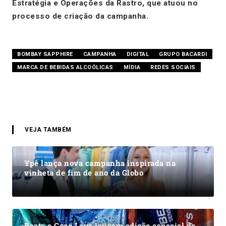
Estratégia e Operações da Rastro, que atuou no
processo de criação da campanha.
BOMBAY SAPPHIRE
CAMPANHA
DIGITAL
GRUPO BACARDI
MARCA DE BEBIDAS ALCOÓLICAS
MÍDIA
REDES SOCIAIS
VEJA TAMBÉM
Ypê lança nova campanha inspirada na
vinheta de fim de ano da Globo
Beats e Coco Leve lançam edição especial de