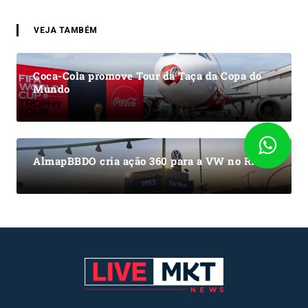
VEJA TAMBÉM
Coca-Cola promove Tour da Taça da Copa do
Mundo
AlmapBBDO cria ação 360 para a VW no RiR