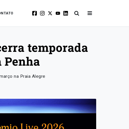
ONTATO
cerra temporada
m Penha
 março na Praia Alegre