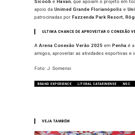
Sicoob
e
Havan
, que apoiam o projeto em tod
apoio da
Unimed Grande Florianópolis
e
Uni
patrocinadas por
Fazzenda Park Resort
,
Rôg
ULTIMA CHANCE DE APROVEITAR O CONEXÃO VE
A
Arena Conexão Verão 2025
em
Penha
é a
amigos, aproveitar as atividades esportivas e i
Foto: J. Somensi
BRAND EXPERIENCE
LITORAL CATARINENSE
NSC
VEJA TAMBÉM