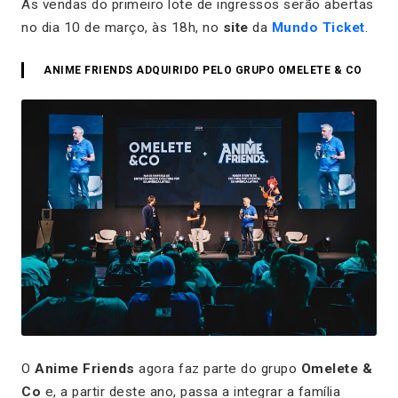
As vendas do primeiro lote de ingressos serão abertas
no dia 10 de março, às 18h, no
site
da
Mundo Ticket
.
ANIME FRIENDS ADQUIRIDO PELO GRUPO OMELETE & CO
O
Anime Friends
agora faz parte do grupo
Omelete &
Co
e, a partir deste ano, passa a integrar a família