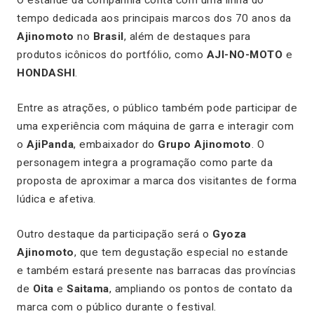
O estande da companhia conta com uma linha do
tempo dedicada aos principais marcos dos 70 anos da
Ajinomoto
no
Brasil
, além de destaques para
produtos icônicos do portfólio, como
AJI-NO-MOTO
e
HONDASHI
.
Entre as atrações, o público também pode participar de
uma experiência com máquina de garra e interagir com
o
AjiPanda
, embaixador do
Grupo Ajinomoto
. O
personagem integra a programação como parte da
proposta de aproximar a marca dos visitantes de forma
lúdica e afetiva.
Outro destaque da participação será o
Gyoza
Ajinomoto
, que tem degustação especial no estande
e também estará presente nas barracas das províncias
de
Oita
e
Saitama
, ampliando os pontos de contato da
marca com o público durante o festival.