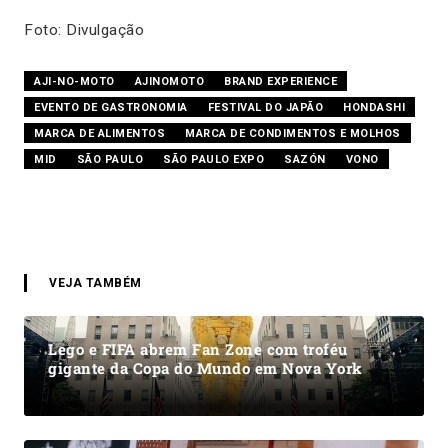
Foto: Divulgação
AJI-NO-MOTO
AJINOMOTO
BRAND EXPERIENCE
EVENTO DE GASTRONOMIA
FESTIVAL DO JAPÃO
HONDASHI
MARCA DE ALIMENTOS
MARCA DE CONDIMENTOS E MOLHOS
MID
SÃO PAULO
SÃO PAULO EXPO
SAZÓN
VONO
VEJA TAMBÉM
Lego e FIFA abrem Fan Zone com troféu
gigante da Copa do Mundo em Nova York