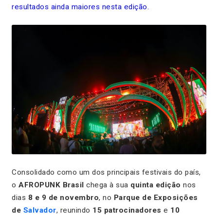
resultados ainda maiores nesta edição.
Consolidado como um dos principais festivais do país,
o
AFROPUNK Brasil
chega à sua
quinta edição
nos
dias
8 e 9 de novembro
, no
Parque de Exposições
de
Salvador
, reunindo
15 patrocinadores
e
10