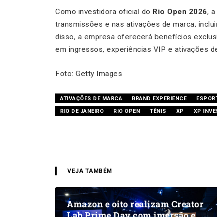
Como investidora oficial do
Rio Open 2026
, 
transmissões e nas ativações de marca, inclu
disso, a empresa oferecerá benefícios exclus
em ingressos, experiências VIP e ativações de
Foto: Getty Images
ATIVAÇÕES DE MARCA
BRAND EXPERIENCE
ESPOR
RIO DE JANEIRO
RIO OPEN
TÊNIS
XP
XP INV
VEJA TAMBÉM
Amazon e oito realizam Creator
Lab Prime Day com imersão e