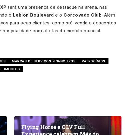
a
XP
terá uma presença de destaque na arena, nas
indo o
Leblon Boulevard
e o
Corcovado Club
. Além
ivos para seus clientes, como pré-venda e descontos
 hospitalidade com atletas do circuito mundial.
TES
MARCAS DE SERVIÇOS FINANCEIROS
PATROCÍNIOS
ESTIMENTOS
Flying Horse e OLV Full
Experience celebram Mês do