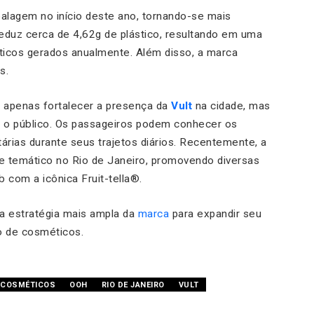
alagem no início deste ano, tornando-se mais
reduz cerca de 4,62g de plástico, resultando em uma
sticos gerados anualmente. Além disso, a marca
s.
 apenas fortalecer a presença da
Vult
na cidade, mas
o público. Os passageiros podem conhecer os
árias durante seus trajetos diários. Recentemente, a
 e temático no Rio de Janeiro, promovendo diversas
 com a icônica Fruit-tella®.
a estratégia mais ampla da
marca
para expandir seu
o de cosméticos.
 COSMÉTICOS
OOH
RIO DE JANEIRO
VULT