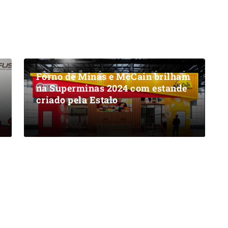
Forno de Minas e McCain brilham
na Superminas 2024 com estande
criado pela Estalo