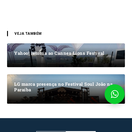
VEJA TAMBÉM
Yahoo! retorna ao Cannes Lions Festival
LG marca presença no Festival Soul João na
Paraíba