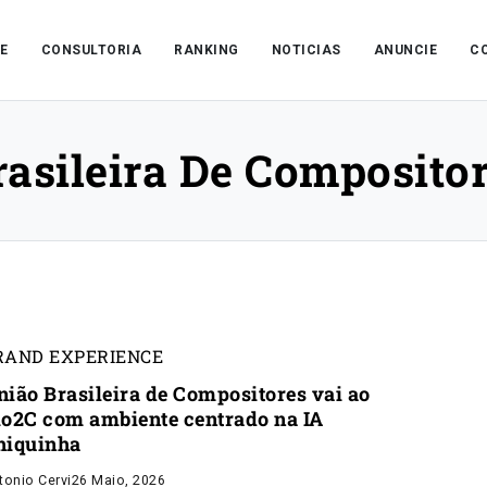
E
CONSULTORIA
RANKING
NOTICIAS
ANUNCIE
C
asileira De Composito
RAND EXPERIENCE
nião Brasileira de Compositores vai ao
io2C com ambiente centrado na IA
hiquinha
tonio Cervi
26 Maio, 2026