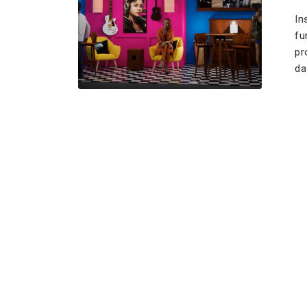
In
fu
pr
da