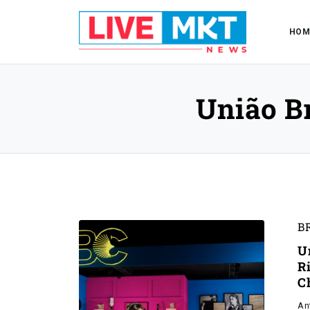
HOM
União Br
B
U
R
C
An