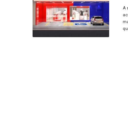
A 
ac
ma
qu