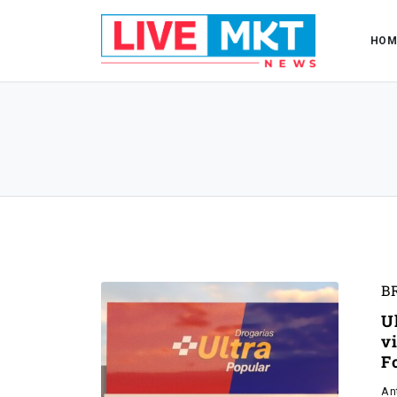
HOM
B
U
v
F
An