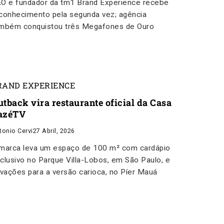
O e fundador da tm1 Brand Experience recebe
conhecimento pela segunda vez; agência
mbém conquistou três Megafones de Ouro
RAND EXPERIENCE
utback vira restaurante oficial da Casa
azéTV
tonio Cervi
27 Abril, 2026
marca leva um espaço de 100 m² com cardápio
clusivo no Parque Villa-Lobos, em São Paulo, e
ivações para a versão carioca, no Píer Mauá