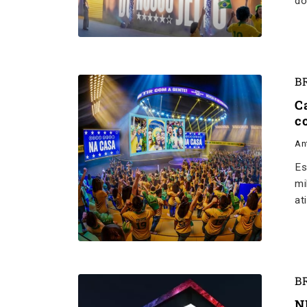
do
B
C
c
An
Es
mi
at
B
N