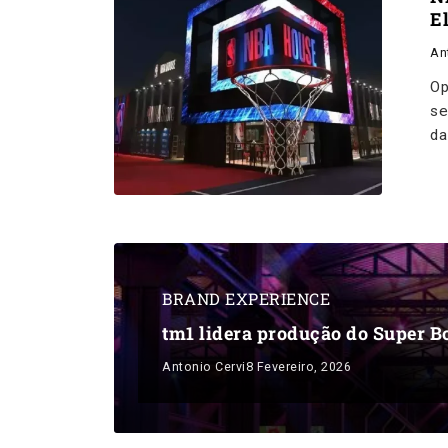
E
An
Op
se
da
BRAND EXPERIENCE
tm1 lidera produção do Super B
Antonio Cervi
8 Fevereiro, 2026