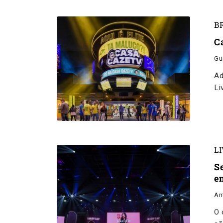
B
C
Gu
Ad
Li
L
S
e
An
O 