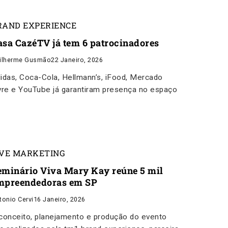
RAND EXPERIENCE
asa CazéTV já tem 6 patrocinadores
ilherme Gusmão
22 Janeiro, 2026
idas, Coca-Cola, Hellmann’s, iFood, Mercado
vre e YouTube já garantiram presença no espaço
IVE MARKETING
eminário Viva Mary Kay reúne 5 mil
mpreendedoras em SP
tonio Cervi
16 Janeiro, 2026
conceito, planejamento e produção do evento