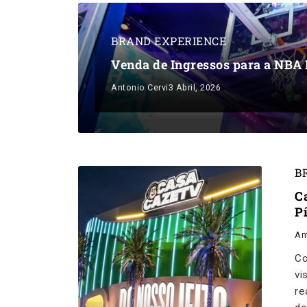
BRAND EXPERIENCE
Venda de Ingressos para a NBA 
Antonio Cervi
3 Abril, 2026
B
C
P
An
Co
vi
re