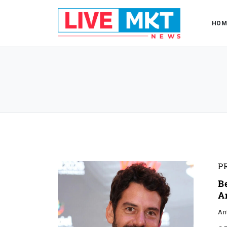
HOM
P
B
A
An