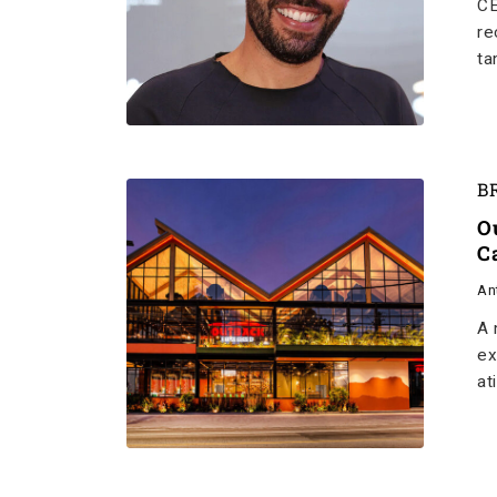
CE
re
ta
B
O
C
An
A 
ex
at