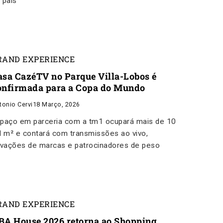
 país
RAND EXPERIENCE
asa CazéTV no Parque Villa-Lobos é
onfirmada para a Copa do Mundo
tonio Cervi
18 Março, 2026
paço em parceria com a tm1 ocupará mais de 10
l m² e contará com transmissões ao vivo,
ivações de marcas e patrocinadores de peso
RAND EXPERIENCE
BA House 2026 retorna ao Shopping