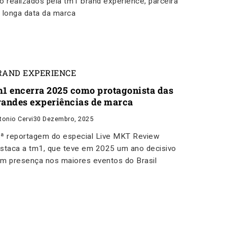
o realizados pela tm1 brand experience, parceira
 longa data da marca
RAND EXPERIENCE
m1 encerra 2025 como protagonista das
randes experiências de marca
tonio Cervi
30 Dezembro, 2025
ª reportagem do especial Live MKT Review
staca a tm1, que teve em 2025 um ano decisivo
m presença nos maiores eventos do Brasil