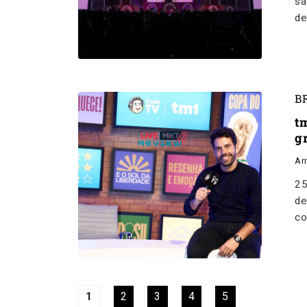
sã
de
B
t
g
An
25
de
co
1
2
3
4
5