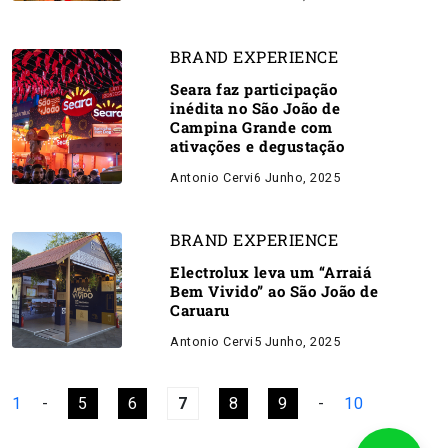
BRAND EXPERIENCE
Seara faz participação
inédita no São João de
Campina Grande com
ativações e degustação
Antonio Cervi
6 Junho, 2025
BRAND EXPERIENCE
Electrolux leva um “Arraiá
Bem Vivido” ao São João de
Caruaru
Antonio Cervi
5 Junho, 2025
1
-
5
6
7
8
9
-
10