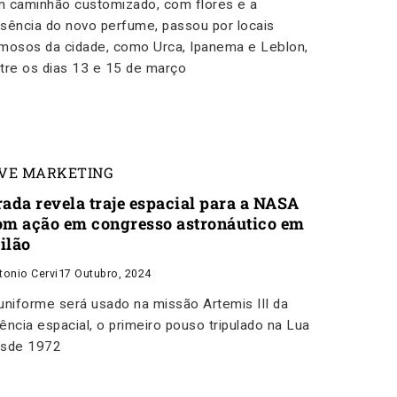
 caminhão customizado, com flores e a
sência do novo perfume, passou por locais
mosos da cidade, como Urca, Ipanema e Leblon,
tre os dias 13 e 15 de março
IVE MARKETING
rada revela traje espacial para a NASA
om ação em congresso astronáutico em
ilão
tonio Cervi
17 Outubro, 2024
uniforme será usado na missão Artemis III da
ência espacial, o primeiro pouso tripulado na Lua
sde 1972