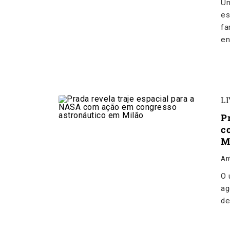
Um
es
fa
en
L
P
c
M
An
O 
ag
de