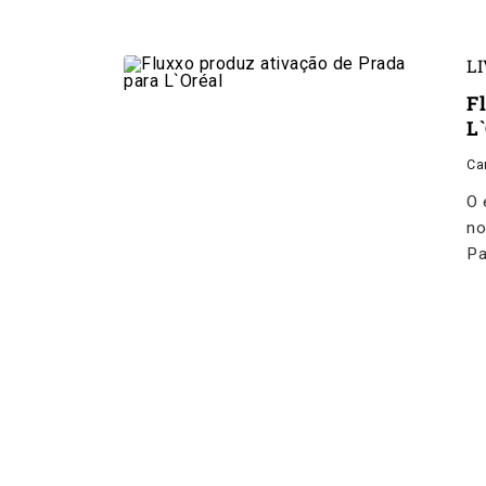
L
F
L
Ca
O 
no
Pa