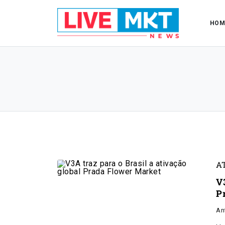
HOM
A
V3
P
An