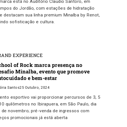
marca está no Auditório Claudio Santoro, em
mpos do Jordão, com estações de hidratação
e destacam sua linha premium Minalba by Renot,
indo sofisticação e cultura.
RAND EXPERIENCE
chool of Rock marca presença no
esafio Minalba, evento que promove
utocuidado e bem-estar
tória Santos
25 Outubro, 2024
ento esportivo vai proporcionar percursos de 3, 5
10 quilômetros no Ibirapuera, em São Paulo, dia
 de novembro; pré-venda de ingressos com
eços promocionais já está aberta