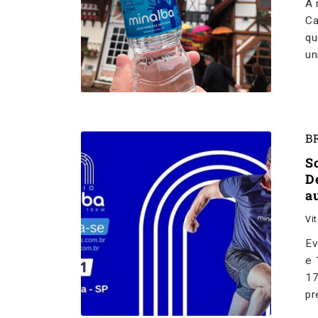
A 
Ca
qu
un
B
S
D
a
Vi
Ev
e 
17
pr