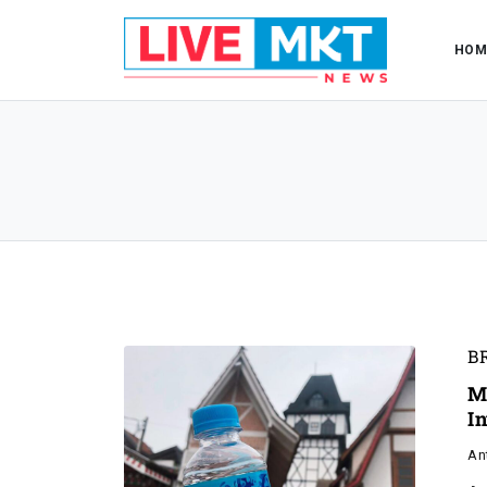
HOM
B
M
I
An