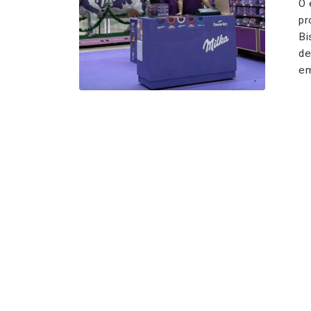
O 
pr
Bi
de
em