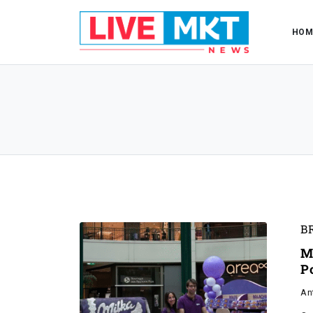
HOM
B
M
P
An