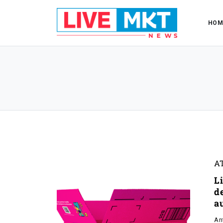
HOM
A
L
de
a
An