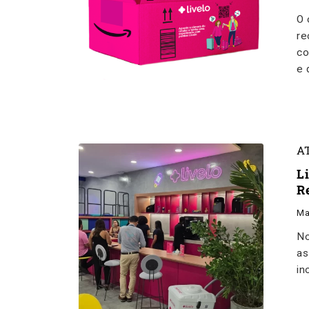
O 
re
co
e 
A
L
R
Ma
No
as
in