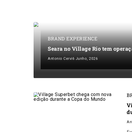
BRAND EXPERIENCE
Seara no Village Rio tem operaç
Antonio Cervi
6 Junho, 2026
B
V
d
An