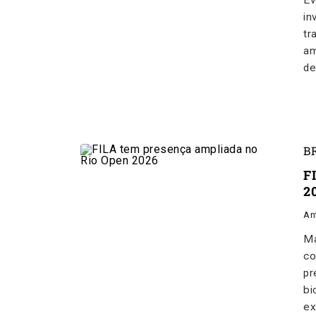
Ev
in
tr
am
de
B
F
2
An
Ma
co
pr
bi
ex