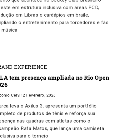
ento que acontece no Jockey Club Brasileiro
veste em estrutura inclusiva com áreas PCD,
adução em Libras e cardápios em braile,
pliando o entretenimento para torcedores e fãs
 música
RAND EXPERIENCE
ILA tem presença ampliada no Rio Open
026
tonio Cervi
12 Fevereiro, 2026
rca leva o Axilus 3, apresenta um portfólio
mpleto de produtos de tênis e reforça sua
esença nas quadras com atletas como o
campeão Rafa Matos, que lança uma camiseta
clusiva para o torneio