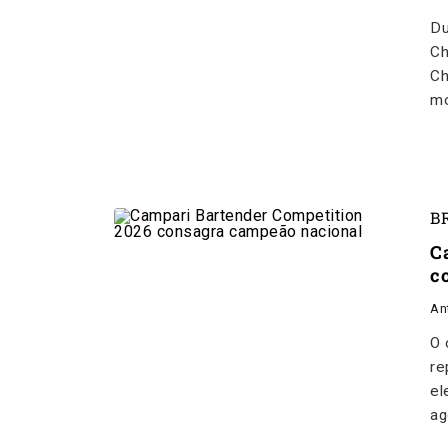
Du
Ch
Ch
mo
B
C
c
An
O 
re
el
ag