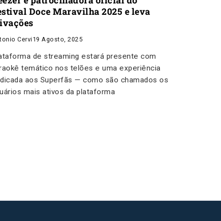
eezer é patrocinadora oficial do
estival Doce Maravilha 2025 e leva
tivações
tonio Cervi
19 Agosto, 2025
ataforma de streaming estará presente com
raokê temático nos telões e uma experiência
dicada aos Superfãs — como são chamados os
uários mais ativos da plataforma