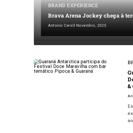
BRAND EXPERIENCE
Brava Arena Jockey chega à ter
Antonio Cervi
3 Novembro, 2025
B
G
D
&
An
Es
ex
ao