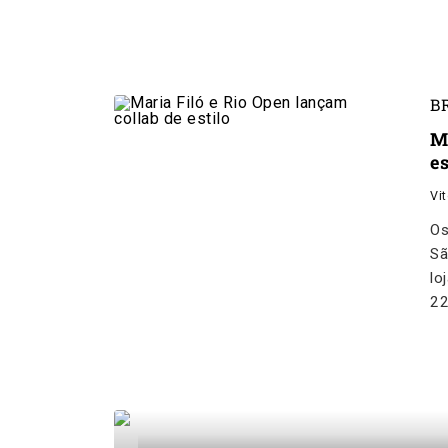
B
M
es
Vi
Os
Sã
lo
2