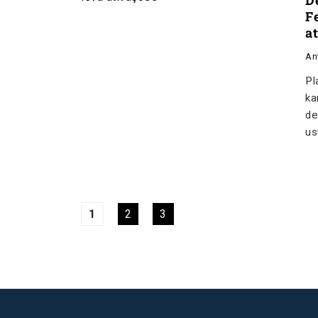
D
F
a
An
Pl
ka
de
us
1
2
3