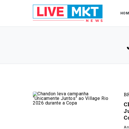
HOM
B
C
J
C
An