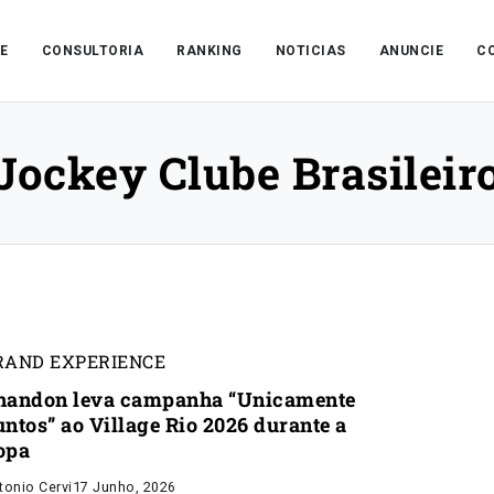
E
CONSULTORIA
RANKING
NOTICIAS
ANUNCIE
C
Jockey Clube Brasileir
RAND EXPERIENCE
handon leva campanha “Unicamente
untos” ao Village Rio 2026 durante a
opa
tonio Cervi
17 Junho, 2026