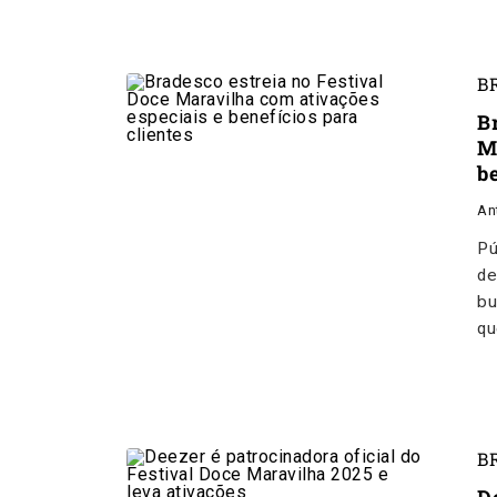
B
B
M
be
An
Pú
de
bu
qu
B