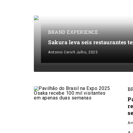
BRAND EXPERIENCE
Sakura leva seis restaurantes t
Antonio Cervi
9 Julho, 2025
B
P
r
s
An