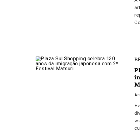
A 
ar
re
Co
B
P
i
M
An
Ev
di
wo
cu