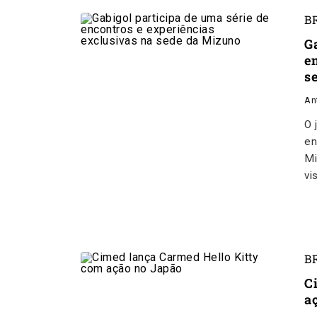
B
G
e
s
An
O 
en
Mi
vi
B
C
a