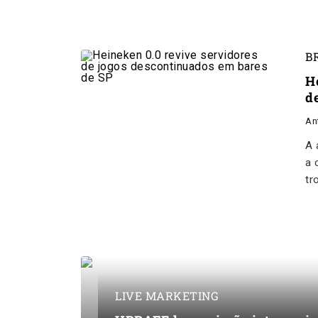
B
H
d
An
A 
a 
tr
LIVE MARKETING