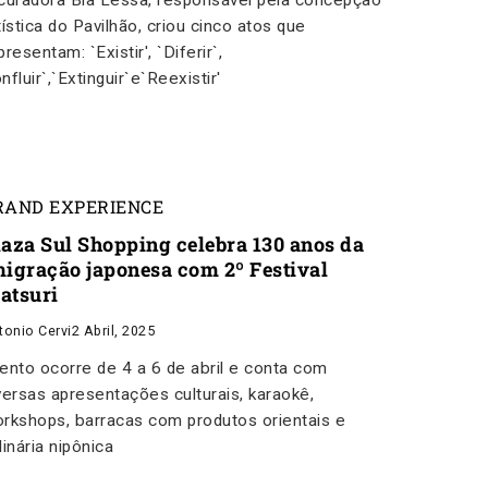
curadora Bia Lessa, responsável pela concepção
tística do Pavilhão, criou cinco atos que
presentam: `Existir', `Diferir`,
nfluir`,`Extinguir`e`Reexistir'
RAND EXPERIENCE
laza Sul Shopping celebra 130 anos da
migração japonesa com 2º Festival
atsuri
tonio Cervi
2 Abril, 2025
ento ocorre de 4 a 6 de abril e conta com
versas apresentações culturais, karaokê,
rkshops, barracas com produtos orientais e
linária nipônica