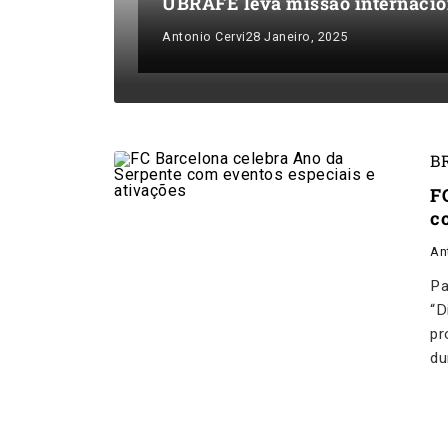
UBRAFE leva missão internacio
Antonio Cervi
28 Janeiro, 2025
B
F
c
An
Pa
“D
pr
du