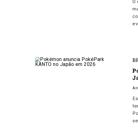
O 
ma
co
ev
B
P
J
An
Es
te
Po
se