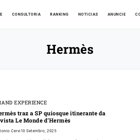
E
CONSULTORIA
RANKING
NOTICIAS
ANUNCIE
C
Hermès
RAND EXPERIENCE
ermès traz a SP quiosque itinerante da
evista Le Monde d’Hermès
tonio Cervi
10 Setembro, 2025