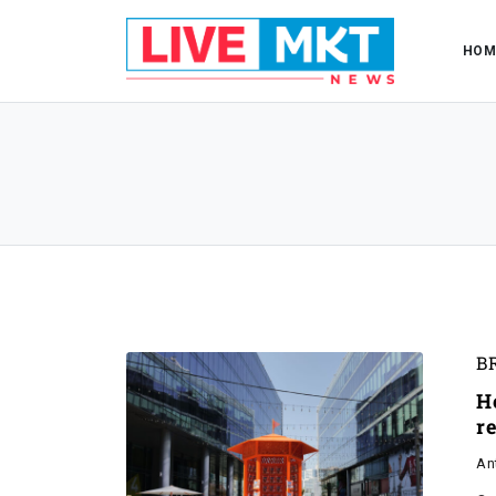
HOM
B
H
r
An