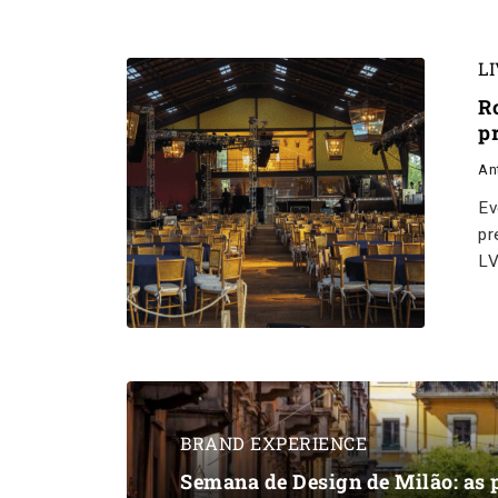
L
R
p
An
Ev
pr
LV
BRAND EXPERIENCE
Semana de Design de Milão: as 