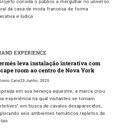
projeto convida o público a mergulhar no universo
ural da casa de moda francesa de forma
terativa e lúdica
RAND EXPERIENCE
ermès leva instalação interativa com
scape room ao centro de Nova York
tonio Cervi
23 Junho, 2025
spirada em sua herança equestre, a marca criou
a experiência na qual visitantes se tornam
etetives” em busca de cavalos desaparecidos,
plorando seis ambientes temáticos repletos de
stas