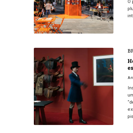
O 
pl
in
B
H
e
An
In
um
“d
ex
pi