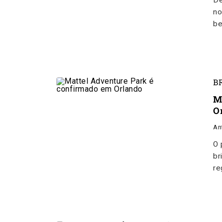
De
no
be
B
M
O
An
O 
br
re