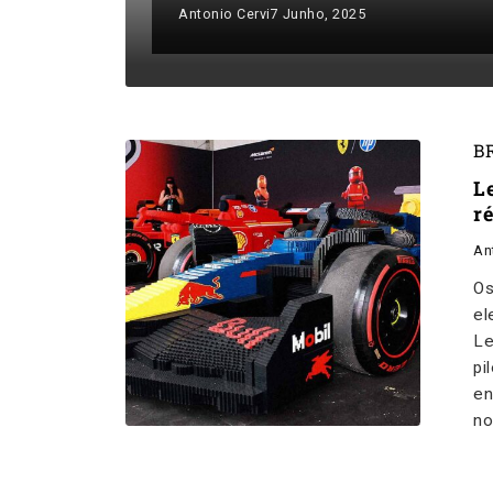
Antonio Cervi
7 Junho, 2025
B
L
r
An
Os
el
Le
pi
en
no