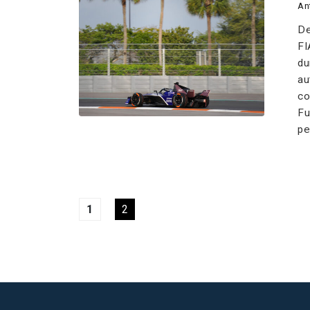
An
De
FI
du
au
co
Fu
pe
1
2