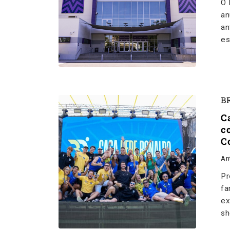
O 
an
an
es
B
C
c
C
An
Pr
fa
ex
sh