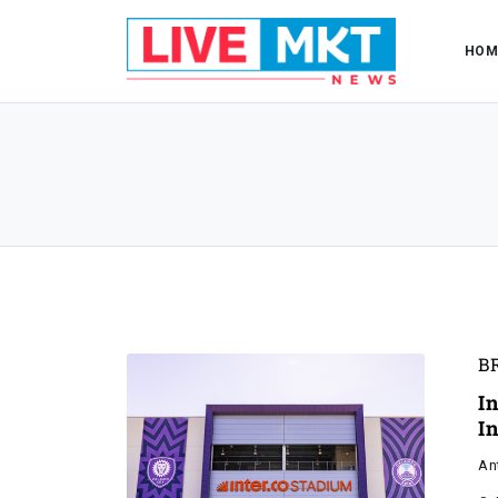
HOM
B
I
I
An