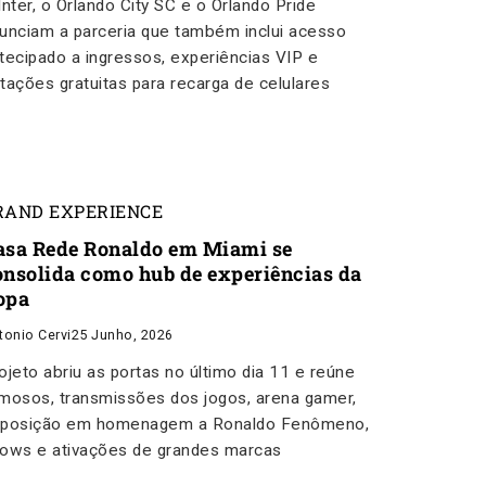
Inter, o Orlando City SC e o Orlando Pride
unciam a parceria que também inclui acesso
tecipado a ingressos, experiências VIP e
tações gratuitas para recarga de celulares
RAND EXPERIENCE
asa Rede Ronaldo em Miami se
onsolida como hub de experiências da
opa
tonio Cervi
25 Junho, 2026
ojeto abriu as portas no último dia 11 e reúne
mosos, transmissões dos jogos, arena gamer,
posição em homenagem a Ronaldo Fenômeno,
ows e ativações de grandes marcas