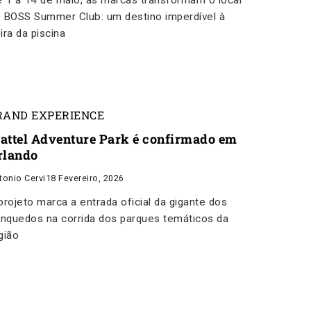
 1 a 14 de maio, as marcas transformam o local
 BOSS Summer Club: um destino imperdível à
ira da piscina
RAND EXPERIENCE
attel Adventure Park é confirmado em
rlando
tonio Cervi
18 Fevereiro, 2026
projeto marca a entrada oficial da gigante dos
inquedos na corrida dos parques temáticos da
gião