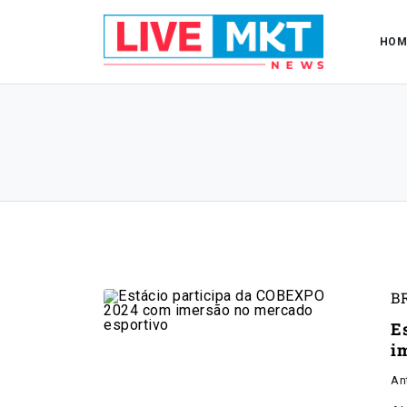
HOM
B
E
i
An