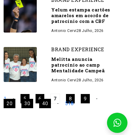
Yelum estampa cartões
amarelos em acordo de
patrocínio com a CBF
Antonio Cervi
28 Julho, 2026
BRAND EXPERIENCE
Melitta anuncia
patrocínio ao camp
Mentalidade Campeã
Antonio Cervi
28 Julho, 2026
1
-
5
6
7
8
9
-
20
30
40
-
518