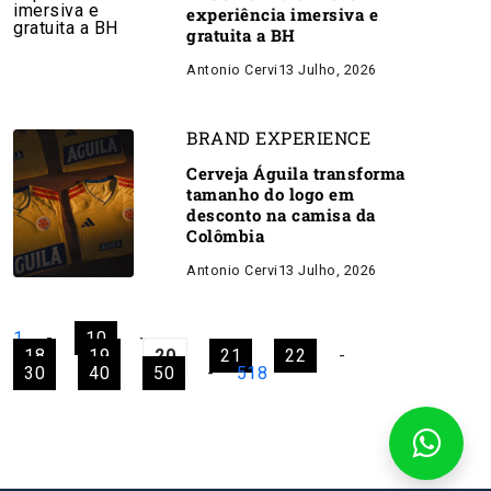
experiência imersiva e
gratuita a BH
Antonio Cervi
13 Julho, 2026
BRAND EXPERIENCE
Cerveja Águila transforma
tamanho do logo em
desconto na camisa da
Colômbia
Antonio Cervi
13 Julho, 2026
1
-
10
-
18
19
20
21
22
-
30
40
50
-
518