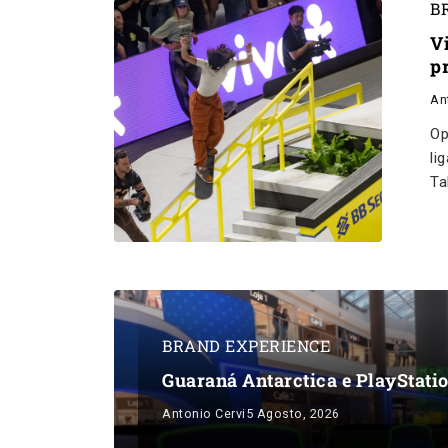
B
V
p
An
Op
li
Ta
BRAND EXPERIENCE
Guaraná Antarctica e PlayStati
Antonio Cervi
5 Agosto, 2026