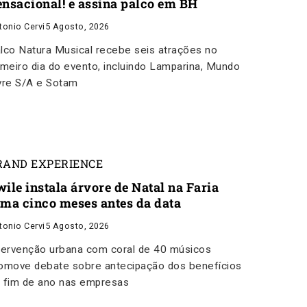
ensacional! e assina palco em BH
tonio Cervi
5 Agosto, 2026
lco Natura Musical recebe seis atrações no
imeiro dia do evento, incluindo Lamparina, Mundo
vre S/A e Sotam
RAND EXPERIENCE
wile instala árvore de Natal na Faria
ima cinco meses antes da data
tonio Cervi
5 Agosto, 2026
tervenção urbana com coral de 40 músicos
omove debate sobre antecipação dos benefícios
 fim de ano nas empresas