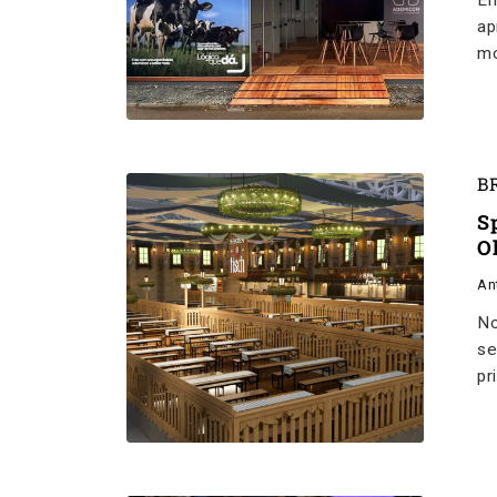
Em
ap
mo
B
S
O
An
No
se
pr