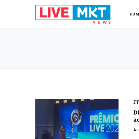
HOM
P
D
a
An