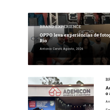
BRAND EXPERIENCE
OPPO leva experiências de foto
Rio
Antonio Cervi
6 Agosto, 2026
B
A
o
An