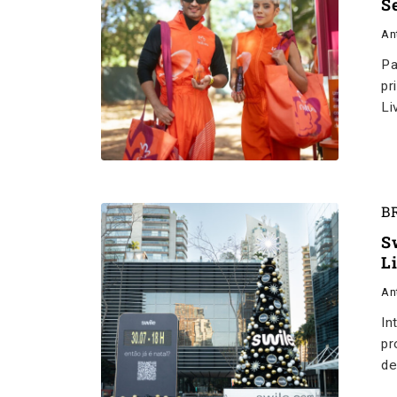
S
An
Pa
pr
Li
B
S
L
An
In
pr
de