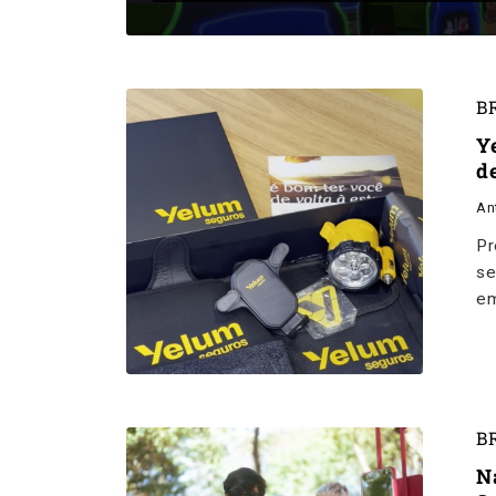
B
Y
d
An
Pr
se
em
B
N