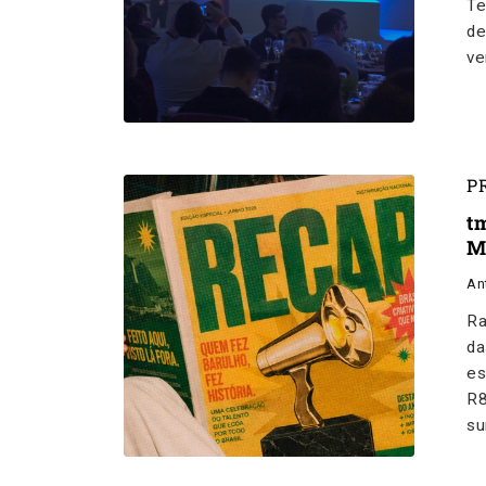
Te
de
ve
P
t
M
An
Ra
da
es
R8
su