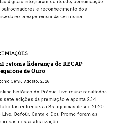
las digitais integraram conteúdo, comunicação
 patrocinadores e reconhecimento dos
ncedores à experiência da cerimônia
REMIAÇÕES
m1 retoma liderança do RECAP
egafone de Ouro
tonio Cervi
6 Agosto, 2026
nking histórico do Prêmio Live reúne resultados
s sete edições da premiação e aponta 234
tatuetas entregues a 85 agências desde 2020.
 Live, Befoür, Canta e Dot. Promo foram as
rpresas dessa atualização