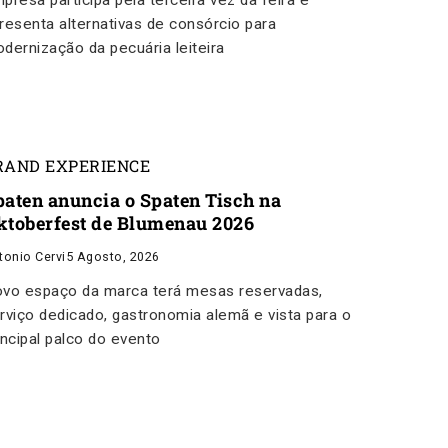
presa participa pela terceira vez da feira e
resenta alternativas de consórcio para
dernização da pecuária leiteira
RAND EXPERIENCE
paten anuncia o Spaten Tisch na
ktoberfest de Blumenau 2026
tonio Cervi
5 Agosto, 2026
vo espaço da marca terá mesas reservadas,
rviço dedicado, gastronomia alemã e vista para o
incipal palco do evento