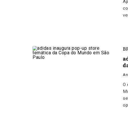
Ap
co
ve
B
a
d
An
O 
Mu
se
op