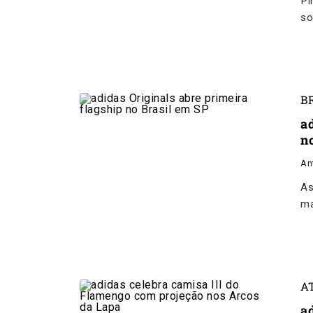
Pi
so
B
a
n
An
As
ma
A
a