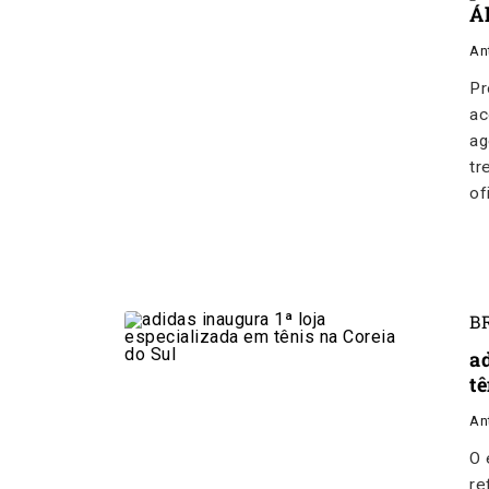
Á
An
Pr
ac
ag
tr
of
B
a
tê
An
O 
re