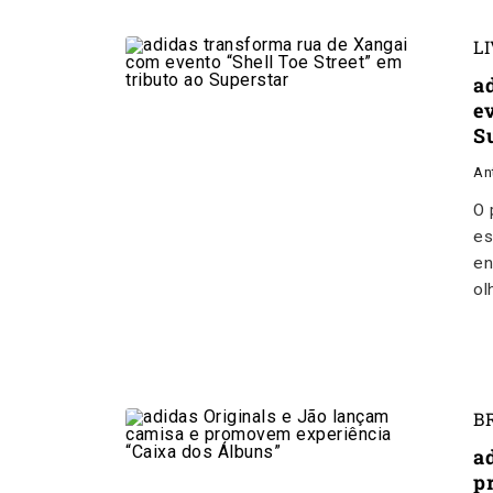
L
a
ev
S
An
O 
es
en
ol
B
a
p