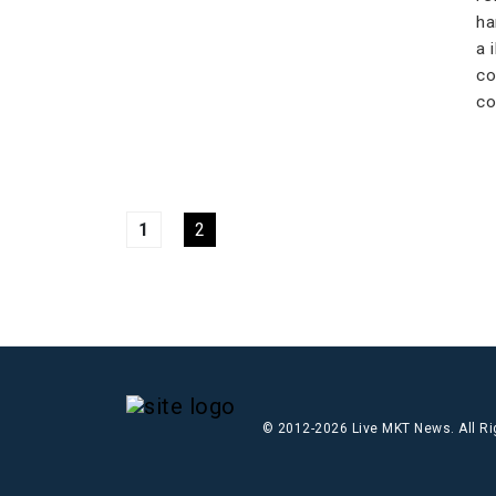
ha
a 
co
co
1
2
© 2012-2026 Live MKT News. All R