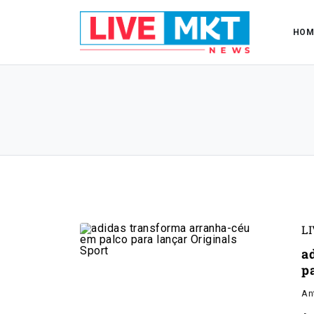
HOM
L
a
p
An