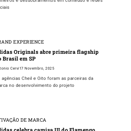
nheiros e desdobramentos em conteúdo e redes
ciais
RAND EXPERIENCE
didas Originals abre primeira flagship
o Brasil em SP
tonio Cervi
17 Novembro, 2025
 agências Cheil e Oito foram as parceiras da
rca no desenvolvimento do projeto
TIVAÇÃO DE MARCA
didas celebra camisa III do Flamengo