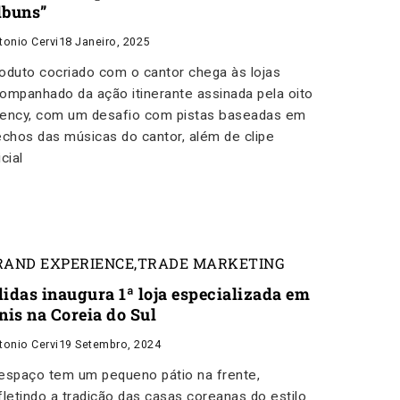
lbuns”
tonio Cervi
18 Janeiro, 2025
oduto cocriado com o cantor chega às lojas
ompanhado da ação itinerante assinada pela oito
ency, com um desafio com pistas baseadas em
echos das músicas do cantor, além de clipe
icial
RAND EXPERIENCE
,
TRADE MARKETING
didas inaugura 1ª loja especializada em
nis na Coreia do Sul
tonio Cervi
19 Setembro, 2024
espaço tem um pequeno pátio na frente,
fletindo a tradição das casas coreanas do estilo