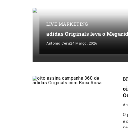
LIVE MARKETING
adidas Originals leva o Megari
Antonio Cervi
24 Março, 2026
B
o
O
An
O 
ex