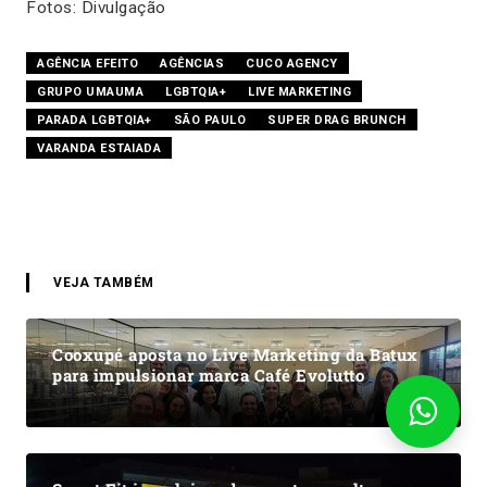
Fotos: Divulgação
AGÊNCIA EFEITO
AGÊNCIAS
CUCO AGENCY
GRUPO UMAUMA
LGBTQIA+
LIVE MARKETING
PARADA LGBTQIA+
SÃO PAULO
SUPER DRAG BRUNCH
VARANDA ESTAIADA
VEJA TAMBÉM
Cooxupé aposta no Live Marketing da Batux
para impulsionar marca Café Evolutto