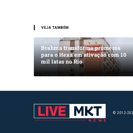
VEJA TAMBÉM
Brahma transforma promessa
para o Hexa em ativação com 10
mil latas no Rio
© 2012-202