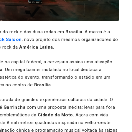
o do rock e das duas rodas em
Brasília
. A marca é a
ck Saloon
, novo projeto dos mesmos organizadores do
e rock da
América Latina.
de na capital federal, a cervejaria assina uma ativação
ha
. Um mega banner instalado no local destaca a
 estética do evento, transformando o estádio em um
ca no centro de
Brasília
.
porada de grandes experiências culturais da cidade. O
é Garrincha
com uma proposta inédita: levar para fora
 emblemáticos da
Cidade da Moto
. Agora com vida
a de 8 mil metros quadrados inspirada no velho-oeste
inação cênica e programação musical voltada às raízes