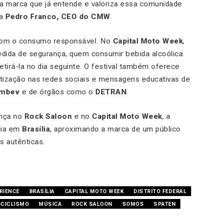
 marca que já entende e valoriza essa comunidade
ta
Pedro Franco, CEO do CMW
.
om o consumo responsável. No
Capital Moto Week
,
edida de segurança, quem consumir bebida alcoólica
tirá-la no dia seguinte. O festival também oferece
tização nas redes sociais e mensagens educativas de
mbev
e de órgãos como o
DETRAN
.
nça no
Rock Saloon
e no
Capital Moto Week
, a
cia em
Brasília
, aproximando a marca de um público
s autênticas.
RIENCE
BRASÍLIA
CAPITAL MOTO WEEK
DISTRITO FEDERAL
CICLISMO
MÚSICA
ROCK SALOON
SOMOS
SPATEN