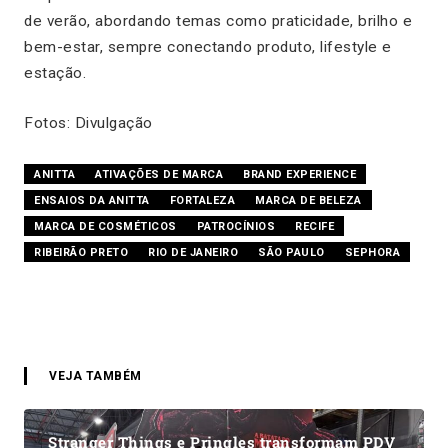
de verão, abordando temas como praticidade, brilho e
bem-estar, sempre conectando produto, lifestyle e
estação.
Fotos: Divulgação
ANITTA
ATIVAÇÕES DE MARCA
BRAND EXPERIENCE
ENSAIOS DA ANITTA
FORTALEZA
MARCA DE BELEZA
MARCA DE COSMÉTICOS
PATROCÍNIOS
RECIFE
RIBEIRÃO PRETO
RIO DE JANEIRO
SÃO PAULO
SEPHORA
VEJA TAMBÉM
Stranger Things e Pringles transformam PDV