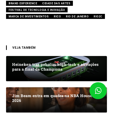
BRAND EXPERIENCE
CIDADE DAS ARTES
FESTIVAL DE TECNOLOGIA E INOVAÇÃO
MARCA DE INVESTIMENTOS
RICO
RIO DE JANEIRO
RIO2C
VEJA TAMBÉM
Heineken traz pebolim high-tech e ativações
para a final da Champions
Jim Beam entra em quadra na NBA House
2026