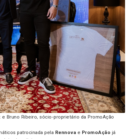
e Bruno Ribeiro, sócio-proprietário da PromoAção
áticos patrocinada pela
Rennova
e
PromoAção
já