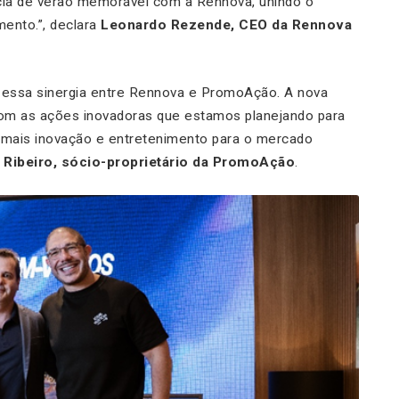
ncia de verão memorável com a Rennova, unindo o
ento.”, declara
Leonardo Rezende, CEO da Rennova
a essa sinergia entre Rennova e PromoAção. A nova
om as ações inovadoras que estamos planejando para
da mais inovação e entretenimento para o mercado
 Ribeiro, sócio-proprietário da PromoAção
.