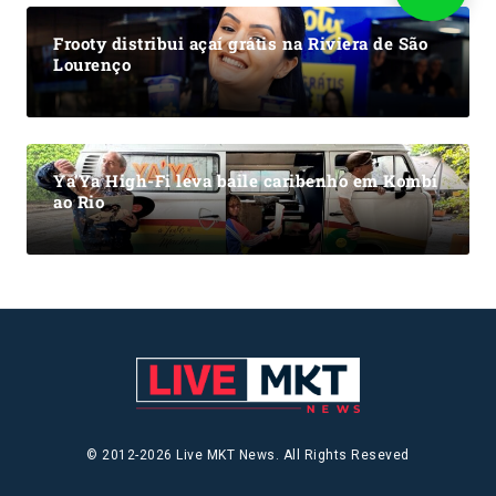
Frooty distribui açaí grátis na Riviera de São
Lourenço
Ya’Ya High-Fi leva baile caribenho em Kombi
ao Rio
© 2012-2026 Live MKT News. All Rights Reseved