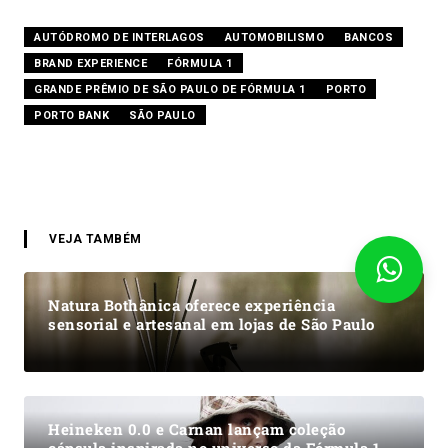
AUTÓDROMO DE INTERLAGOS
AUTOMOBILISMO
BANCOS
BRAND EXPERIENCE
FÓRMULA 1
GRANDE PRÊMIO DE SÃO PAULO DE FÓRMULA 1
PORTO
PORTO BANK
SÃO PAULO
VEJA TAMBÉM
Natura Bothânica oferece experiência
sensorial e artesanal em lojas de São Paulo
Heineken 0.0 e Carnan lançam coleção
cápsula inspirada no universo da Fórmula 1